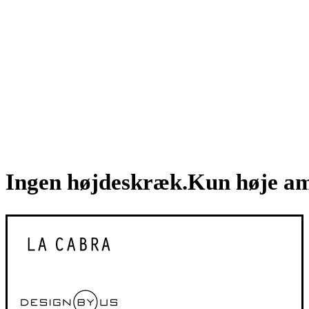
Ingen
højdeskræk.
Kun
høje
am